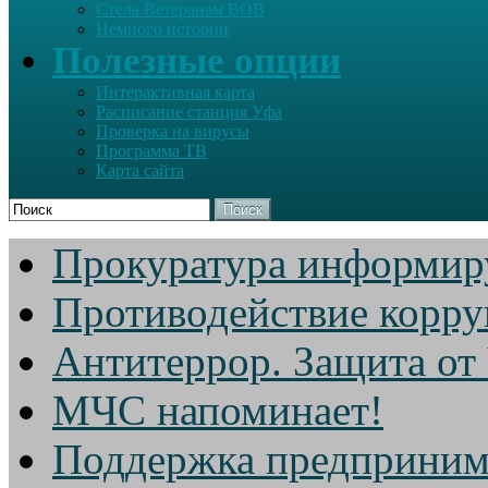
Стела Ветеранам ВОВ
Немного истории
Полезные опции
Интерактивная карта
Расписание станция Уфа
Проверка на вирусы
Программа ТВ
Карта сайта
Поиск
Прокуратура информир
Противодействие корр
Антитеррор. Защита от
МЧС напоминает!
Поддержка предприним