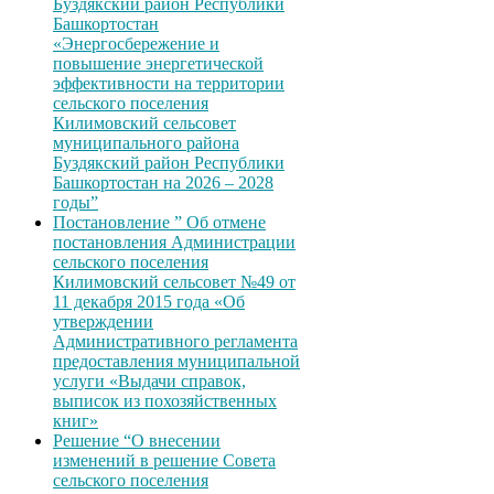
Буздякский район Республики
Башкортостан
«Энергосбережение и
повышение энергетической
эффективности на территории
сельского поселения
Килимовский сельсовет
муниципального района
Буздякский район Республики
Башкортостан на 2026 – 2028
годы”
Постановление ” Об отмене
постановления Администрации
сельского поселения
Килимовский сельсовет №49 от
11 декабря 2015 года «Об
утверждении
Административного регламента
предоставления муниципальной
услуги «Выдачи справок,
выписок из похозяйственных
книг»
Решение “О внесении
изменений в решение Совета
сельского поселения