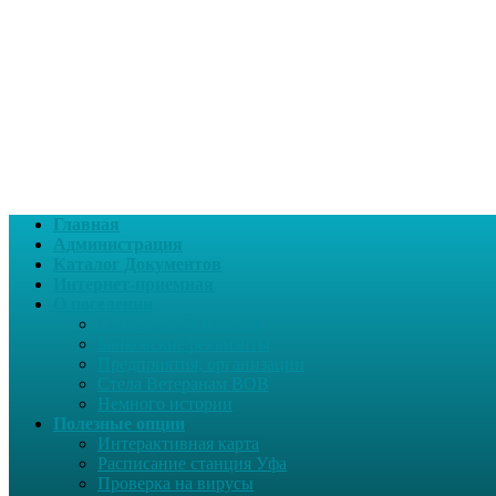
Главная
Администрация
Каталог Документов
Интернет-приемная
О поселении
Социальный паспорт
Банковские реквизиты
Предприятия, организации
Стела Ветеранам ВОВ
Немного истории
Полезные опции
Интерактивная карта
Расписание станция Уфа
Проверка на вирусы