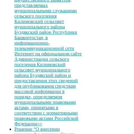
представляемых
муниципальными служащими
сельского поселения
Килимовский сельсовет
муниципального района
Буздякский район Республики
Башкортостан, в
информационно-
телекоммуникационной сети
Интернет на официальном сайте
Администрации сельского
поселения Килимовский
сельсовет муниципального
района Буздякский район и
предоставления этих сведений
для опубликования средствам
массовой информации в
порядке, определяемом
муниципальными правовыми
актами, принятыми в
соответствии с нормативными
правовыми актами Российской
Федерации»»
Решение “О внесении