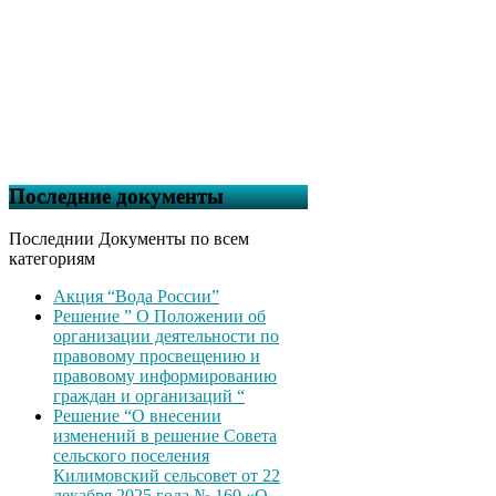
Последние документы
Последнии Документы по всем
категориям
Акция “Вода России”
Решение ” О Положении об
организации деятельности по
правовому просвещению и
правовому информированию
граждан и организаций “
Решение “О внесении
изменений в решение Совета
сельского поселения
Килимовский сельсовет от 22
декабря 2025 года № 160 «О