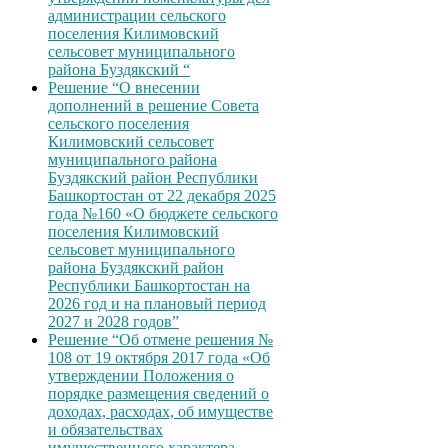
администрации сельского
поселения Килимовский
сельсовет муниципального
района Буздякский “
Решение “О внесении
дополнений в решение Совета
сельского поселения
Килимовский сельсовет
муниципального района
Буздякский район Республики
Башкортостан от 22 декабря 2025
года №160 «О бюджете сельского
поселения Килимовский
сельсовет муниципального
района Буздякский район
Республики Башкортостан на
2026 год и на плановый период
2027 и 2028 годов”
Решение “Об отмене решения №
108 от 19 октября 2017 года «Об
утверждении Положения о
порядке размещения сведений о
доходах, расходах, об имуществе
и обязательствах
имущественного характера,