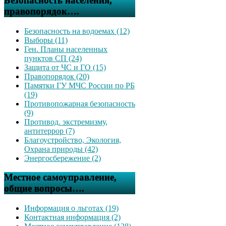
Безопасность населения,
правопорядок….
Безопасность на водоемах (12)
Выборы (11)
Ген. Планы населенных
пунктов СП (24)
Защита от ЧС и ГО (15)
Правопорядок (20)
Памятки ГУ МЧС России по РБ
(19)
Противопожарная безопасность
(9)
Противод. экстремизму,
антитеррор (7)
Благоустройство, Экология,
Охрана природы (42)
Энергосбережение (2)
Местное самоуправление,
общие вопросы….
Информация о льготах (19)
Контактная информация (2)