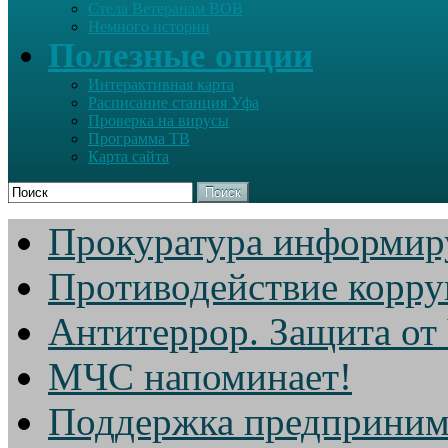
Стела Ветеранам ВОВ
Немного истории
Полезные опции
Интерактивная карта
Расписание станция Уфа
Проверка на вирусы
Программа ТВ
Карта сайта
Поиск
Прокуратура информир
Противодействие корр
Антитеррор. Защита от
МЧС напоминает!
Поддержка предприним