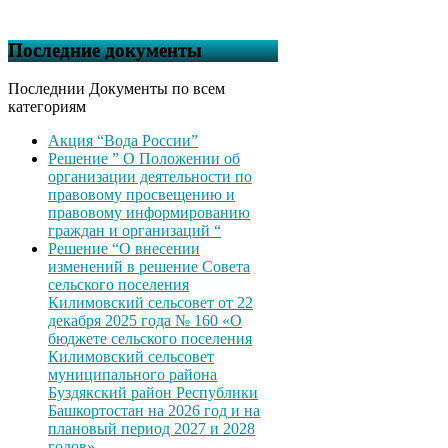
Последние документы
Последнии Документы по всем
категориям
Акция “Вода России”
Решение ” О Положении об
организации деятельности по
правовому просвещению и
правовому информированию
граждан и организаций “
Решение “О внесении
изменений в решение Совета
сельского поселения
Килимовский сельсовет от 22
декабря 2025 года № 160 «О
бюджете сельского поселения
Килимовский сельсовет
муниципального района
Буздякский район Республики
Башкортостан на 2026 год и на
плановый период 2027 и 2028
годов»