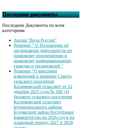
Последние документы
Последнии Документы по всем
категориям
Акция “Вода России”
Решение ” О Положении об
организации деятельности по
правовому просвещению и
правовому информированию
граждан и организаций “
Решение “О внесении
изменений в решение Совета
сельского поселения
Килимовский сельсовет от 22
декабря 2025 года № 160 «О
бюджете сельского поселения
Килимовский сельсовет
муниципального района
Буздякский район Республики
Башкортостан на 2026 год и на
плановый период 2027 и 2028
годов»