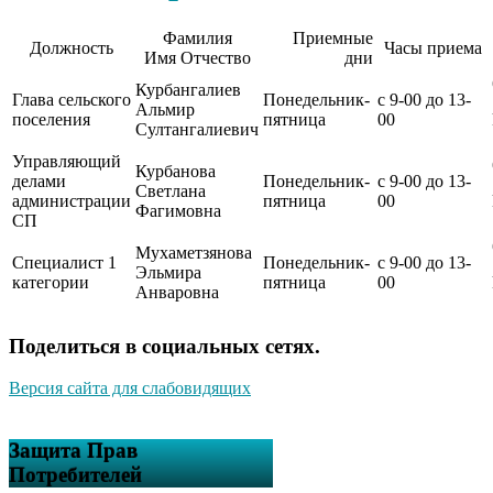
Фамилия
Приемные
Должность
Часы приема
Имя Отчество
дни
Курбангалиев
Глава сельского
Понедельник-
с 9-00 до 13-
Альмир
поселения
пятница
00
Султангалиевич
Управляющий
Курбанова
делами
Понедельник-
с 9-00 до 13-
Светлана
администрации
пятница
00
Фагимовна
СП
Мухаметзянова
Специалист 1
Понедельник-
с 9-00 до 13-
Эльмира
категории
пятница
00
Анваровна
Поделиться в социальных сетях.
Версия сайта для слабовидящих
Защита Прав
Потребителей