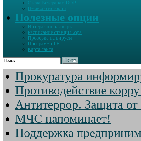
Стела Ветеранам ВОВ
Немного истории
Полезные опции
Интерактивная карта
Расписание станция Уфа
Проверка на вирусы
Программа ТВ
Карта сайта
Поиск
Прокуратура информир
Противодействие корр
Антитеррор. Защита от
МЧС напоминает!
Поддержка предприним