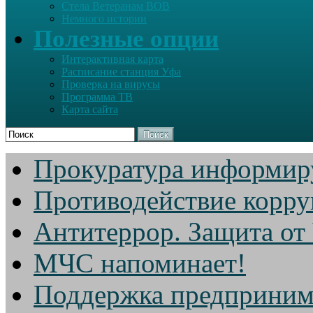
Стела Ветеранам ВОВ
Немного истории
Полезные опции
Интерактивная карта
Расписание станция Уфа
Проверка на вирусы
Программа ТВ
Карта сайта
Поиск
Прокуратура информир
Противодействие корр
Антитеррор. Защита от
МЧС напоминает!
Поддержка предприним