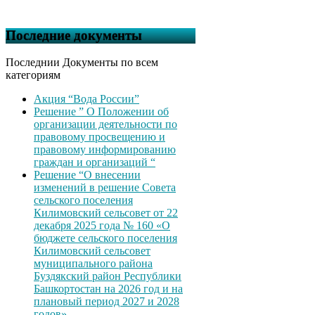
Последние документы
Последнии Документы по всем
категориям
Акция “Вода России”
Решение ” О Положении об
организации деятельности по
правовому просвещению и
правовому информированию
граждан и организаций “
Решение “О внесении
изменений в решение Совета
сельского поселения
Килимовский сельсовет от 22
декабря 2025 года № 160 «О
бюджете сельского поселения
Килимовский сельсовет
муниципального района
Буздякский район Республики
Башкортостан на 2026 год и на
плановый период 2027 и 2028
годов»