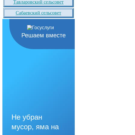
Тавларовский сельсовет
Сабаевский сельсовет
Решаем вместе
Не убран
мусор, яма на