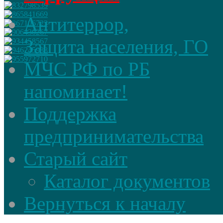
Антитеррор,
Защита населения, ГО
МЧС РФ по РБ
напоминает!
Поддержка
предпринимательства
Старый сайт
Каталог документов
Вернуться к началу