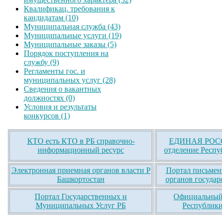
Квалификац. требования к
кандидатам (10)
Муниципальная служба (43)
Муниципальные услуги (19)
Муниципальные заказы (5)
Порядок поступления на
службу (9)
Регламенты гос. и
муниципальных услуг (28)
Сведения о вакантных
должностях (0)
Условия и результаты
конкурсов (1)
КТО есть КТО в РБ справочно-
ЕДИНАЯ РОСС
информационный ресурс
отделение Респу
Электронная приемная органов власти Р
Портал письмен
Башкортостан
органов государ
Портал Государственных и
Официальный 
Муниципальных Услуг РБ
Республики