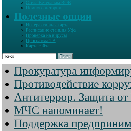
Стела Ветеранам ВОВ
Немного истории
Полезные опции
Интерактивная карта
Расписание станция Уфа
Проверка на вирусы
Программа ТВ
Карта сайта
Поиск
Прокуратура информир
Противодействие корр
Антитеррор. Защита от
МЧС напоминает!
Поддержка предприним