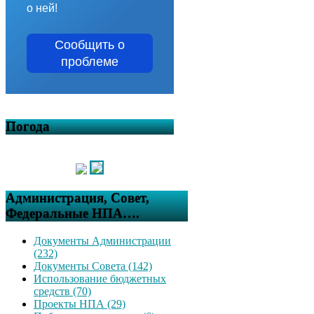
о ней!
Сообщить о
проблеме
Погода
Администрация, Совет,
Федеральные НПА….
Документы Администрации
(232)
Документы Совета (142)
Использование бюджетных
средств (70)
Проекты НПА (29)