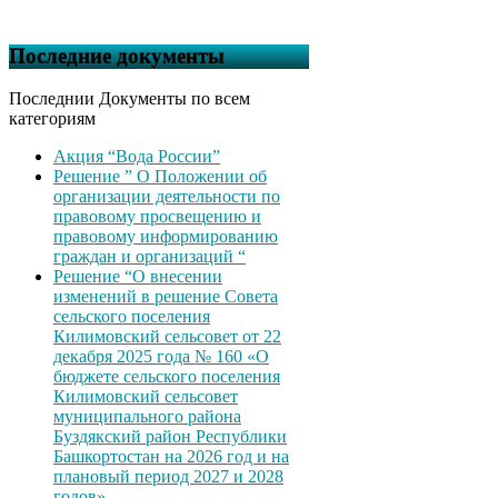
Последние документы
Последнии Документы по всем
категориям
Акция “Вода России”
Решение ” О Положении об
организации деятельности по
правовому просвещению и
правовому информированию
граждан и организаций “
Решение “О внесении
изменений в решение Совета
сельского поселения
Килимовский сельсовет от 22
декабря 2025 года № 160 «О
бюджете сельского поселения
Килимовский сельсовет
муниципального района
Буздякский район Республики
Башкортостан на 2026 год и на
плановый период 2027 и 2028
годов»