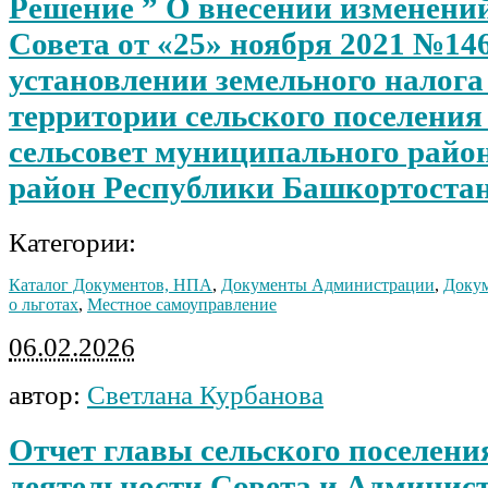
Решение ” О внесении изменени
Совета от «25» ноября 2021 №14
установлении земельного налога
территории сельского поселени
сельсовет муниципального райо
район Республики Башкортоста
Категории:
Каталог Документов, НПА
,
Документы Администрации
,
Докум
о льготах
,
Местное самоуправление
06.02.2026
автор:
Светлана Курбанова
Отчет главы сельского поселени
деятельности Совета и Админист