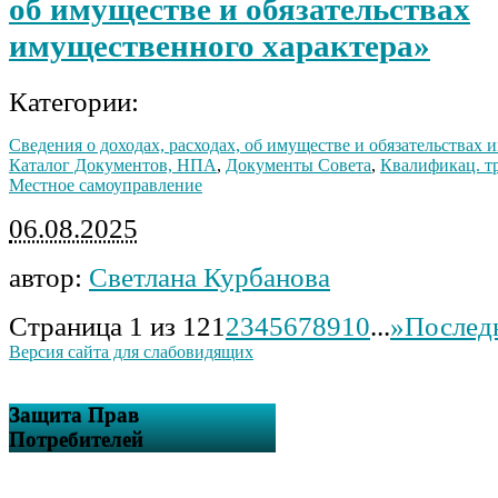
об имуществе и обязательствах
имущественного характера»
Категории:
Сведения о доходах, расходах, об имуществе и обязательствах
Каталог Документов, НПА
,
Документы Совета
,
Квалификац. т
Местное самоуправление
06.08.2025
автор:
Светлана Курбанова
Страница 1 из 12
1
2
3
4
5
6
7
8
9
10
...
»
Послед
Версия сайта для слабовидящих
Защита Прав
Потребителей