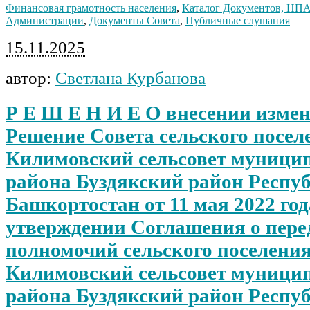
Финансовая грамотность населения
,
Каталог Документов, НП
Администрации
,
Документы Совета
,
Публичные слушания
15.11.2025
автор:
Светлана Курбанова
Р Е Ш Е Н И Е О внесении измен
Решение Совета сельского посел
Килимовский сельсовет муници
района Буздякский район Респу
Башкортостан от 11 мая 2022 го
утверждении Соглашения о пере
полномочий сельского поселени
Килимовский сельсовет муници
района Буздякский район Респу