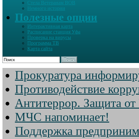
Стела Ветеранам ВОВ
Немного истории
Полезные опции
Интерактивная карта
Расписание станция Уфа
Проверка на вирусы
Программа ТВ
Карта сайта
Поиск
Прокуратура информир
Противодействие корр
Антитеррор. Защита от
МЧС напоминает!
Поддержка предприним