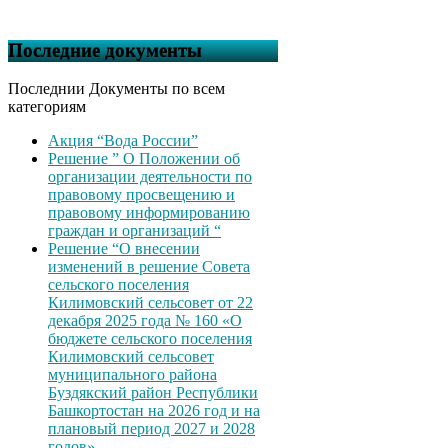
Последние документы
Последнии Документы по всем
категориям
Акция “Вода России”
Решение ” О Положении об
организации деятельности по
правовому просвещению и
правовому информированию
граждан и организаций “
Решение “О внесении
изменений в решение Совета
сельского поселения
Килимовский сельсовет от 22
декабря 2025 года № 160 «О
бюджете сельского поселения
Килимовский сельсовет
муниципального района
Буздякский район Республики
Башкортостан на 2026 год и на
плановый период 2027 и 2028
годов»