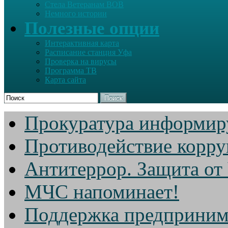
Стела Ветеранам ВОВ
Немного истории
Полезные опции
Интерактивная карта
Расписание станция Уфа
Проверка на вирусы
Программа ТВ
Карта сайта
Поиск
Прокуратура информир
Противодействие корр
Антитеррор. Защита от
МЧС напоминает!
Поддержка предприним