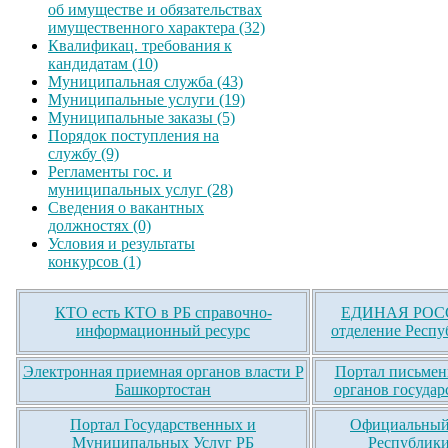
об имуществе и обязательствах
имущественного характера (32)
Квалификац. требования к
кандидатам (10)
Муниципальная служба (43)
Муниципальные услуги (19)
Муниципальные заказы (5)
Порядок поступления на
службу (9)
Регламенты гос. и
муниципальных услуг (28)
Сведения о вакантных
должностях (0)
Условия и результаты
конкурсов (1)
КТО есть КТО в РБ справочно-
ЕДИНАЯ РОСС
информационный ресурс
отделение Респу
Электронная приемная органов власти Р
Портал письмен
Башкортостан
органов государ
Портал Государственных и
Официальный 
Муниципальных Услуг РБ
Республики