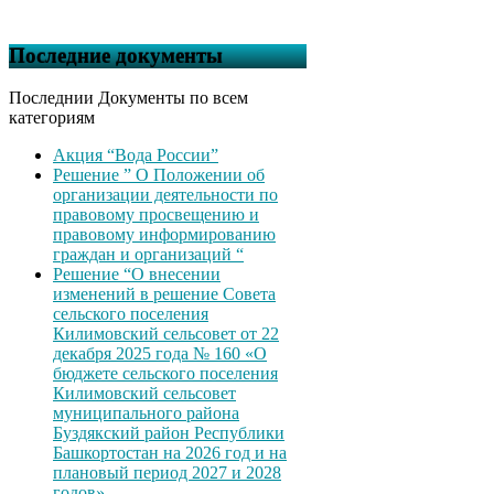
Последние документы
Последнии Документы по всем
категориям
Акция “Вода России”
Решение ” О Положении об
организации деятельности по
правовому просвещению и
правовому информированию
граждан и организаций “
Решение “О внесении
изменений в решение Совета
сельского поселения
Килимовский сельсовет от 22
декабря 2025 года № 160 «О
бюджете сельского поселения
Килимовский сельсовет
муниципального района
Буздякский район Республики
Башкортостан на 2026 год и на
плановый период 2027 и 2028
годов»