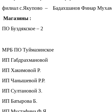
филиал с.Якупово
–
Бадахшанов Финар Мухам
Магазины :
ПО Буздякское – 2
МРБ ПО Туймазинское
ИП Габдрахмановой
ИП Хакимовой Р.
ИП Чанышевой Р.Р.
ИП Султановой З.
ИП Батырова Б.
ИП Мустафина Ф.Я.