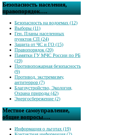
Безопасность населения,
правопорядок….
Безопасность на водоемах (12)
Выборы (11)
Ген. Планы населенных
пунктов СП (24)
Защита от ЧС и ГО (15)
Правопорядок (20)
Памятки ГУ МЧС России по РБ
(19)
Противопожарная безопасность
(9)
Противод. экстремизму,
антитеррор (7)
Благоустройство, Экология,
Охрана природы (42)
Энергосбережение (2)
Местное самоуправление,
общие вопросы….
Информация о льготах (19)
Контактная информация (2)