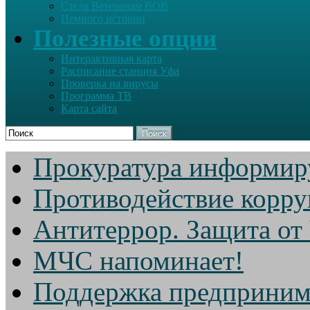
Стела Ветеранам ВОВ
Немного истории
Полезные опции
Интерактивная карта
Расписание станция Уфа
Проверка на вирусы
Программа ТВ
Карта сайта
Поиск
Прокуратура информир
Противодействие корр
Антитеррор. Защита от
МЧС напоминает!
Поддержка предприним