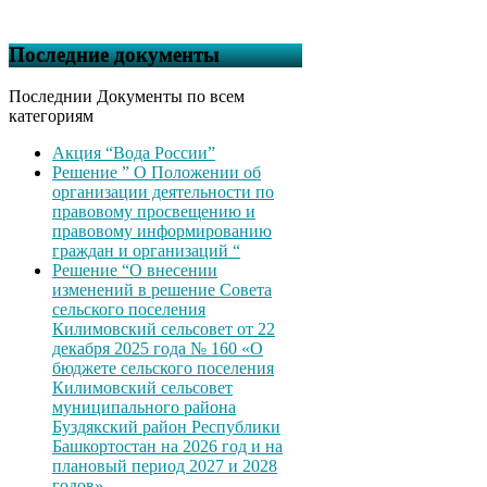
Последние документы
Последнии Документы по всем
категориям
Акция “Вода России”
Решение ” О Положении об
организации деятельности по
правовому просвещению и
правовому информированию
граждан и организаций “
Решение “О внесении
изменений в решение Совета
сельского поселения
Килимовский сельсовет от 22
декабря 2025 года № 160 «О
бюджете сельского поселения
Килимовский сельсовет
муниципального района
Буздякский район Республики
Башкортостан на 2026 год и на
плановый период 2027 и 2028
годов»