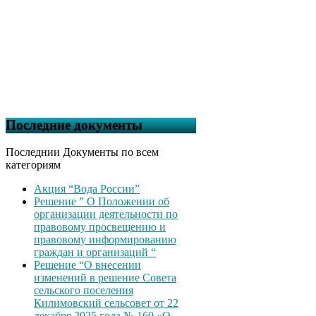
Последние документы
Последнии Документы по всем
категориям
Акция “Вода России”
Решение ” О Положении об
организации деятельности по
правовому просвещению и
правовому информированию
граждан и организаций “
Решение “О внесении
изменений в решение Совета
сельского поселения
Килимовский сельсовет от 22
декабря 2025 года № 160 «О