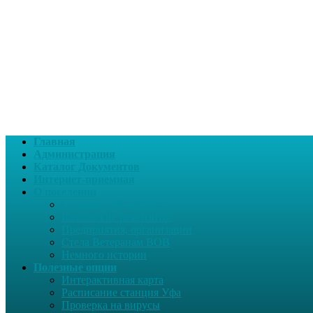
Главная
Администрация
Каталог Документов
Интернет-приемная
О поселении
Социальный паспорт
Банковские реквизиты
Предприятия, организации
Стела Ветеранам ВОВ
Немного истории
Полезные опции
Интерактивная карта
Расписание станция Уфа
Проверка на вирусы