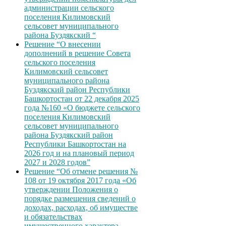
администрации сельского
поселения Килимовский
сельсовет муниципального
района Буздякский “
Решение “О внесении
дополнений в решение Совета
сельского поселения
Килимовский сельсовет
муниципального района
Буздякский район Республики
Башкортостан от 22 декабря 2025
года №160 «О бюджете сельского
поселения Килимовский
сельсовет муниципального
района Буздякский район
Республики Башкортостан на
2026 год и на плановый период
2027 и 2028 годов”
Решение “Об отмене решения №
108 от 19 октября 2017 года «Об
утверждении Положения о
порядке размещения сведений о
доходах, расходах, об имуществе
и обязательствах
имущественного характера,