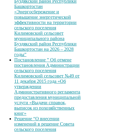
Буздякский район Республики
Башкортостан
«Энергосбережение и
повышение энергетической
эффективности на территории
сельского поселения
Килимовский сельсовет
муниципального района
Буздякский район Республики
Башкортостан на 2026 – 2028
годы”
Постановление ” Об отмене
постановления Администрации
сельского поселения
Килимовский сельсовет №49 от
11 декабря 2015 года «Об
утверждении
Административного регламента
предоставления муниципальной
услуги «Выдачи справок,
выписок из похозяйственных
книг»
Решение “О внесении
изменений в решение Совета
сельского поселения