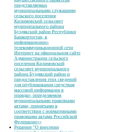
представляемых
муниципальными служащими
сельского поселения
Килимовский сельсовет
муниципального района
Буздякский район Республики
Башкортостан, в
информационно-
телекоммуникационной сети
Интернет на официальном сайте
Администрации сельского
поселения Килимовский
сельсовет муниципального
района Буздякский район и
предоставления этих сведений
для опубликования средствам
массовой информации в
порядке, определяемом
муниципальными правовыми
актами, принятыми в
соответствии с нормативными
правовыми актами Российской
Федерации»»
Решение “О внесении