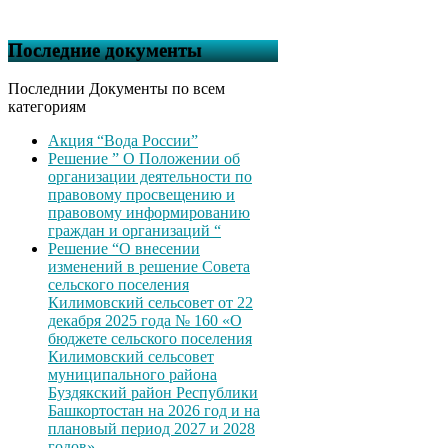
Последние документы
Последнии Документы по всем
категориям
Акция “Вода России”
Решение ” О Положении об
организации деятельности по
правовому просвещению и
правовому информированию
граждан и организаций “
Решение “О внесении
изменений в решение Совета
сельского поселения
Килимовский сельсовет от 22
декабря 2025 года № 160 «О
бюджете сельского поселения
Килимовский сельсовет
муниципального района
Буздякский район Республики
Башкортостан на 2026 год и на
плановый период 2027 и 2028
годов»