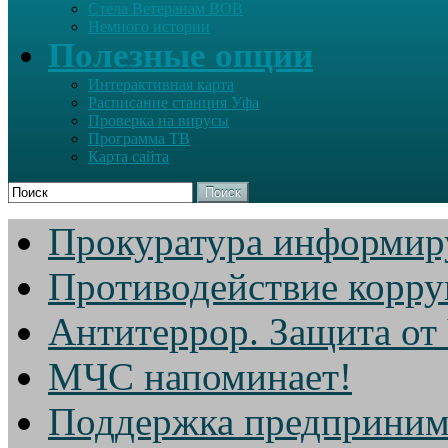
Стела Ветеранам ВОВ
Немного истории
Полезные опции
Интерактивная карта
Расписание станция Уфа
Проверка на вирусы
Программа ТВ
Карта сайта
Поиск
Прокуратура информир
Противодействие корр
Антитеррор. Защита от
МЧС напоминает!
Поддержка предприним