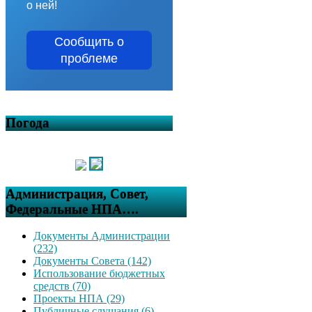
о ней!
Сообщить о
проблеме
Погода
Администрация, Совет,
Федеральные НПА….
Документы Администрации
(232)
Документы Совета (142)
Использование бюджетных
средств (70)
Проекты НПА (29)
Публичные слушания (6)