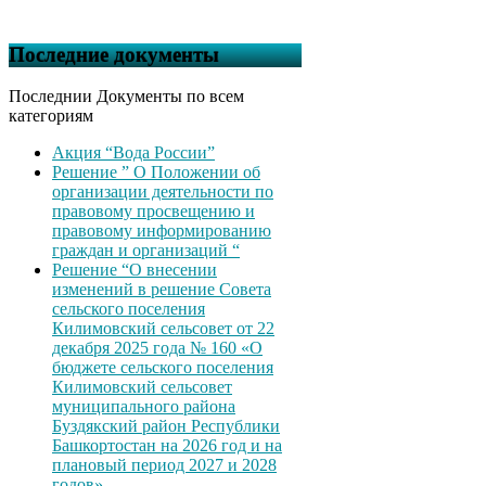
Последние документы
Последнии Документы по всем
категориям
Акция “Вода России”
Решение ” О Положении об
организации деятельности по
правовому просвещению и
правовому информированию
граждан и организаций “
Решение “О внесении
изменений в решение Совета
сельского поселения
Килимовский сельсовет от 22
декабря 2025 года № 160 «О
бюджете сельского поселения
Килимовский сельсовет
муниципального района
Буздякский район Республики
Башкортостан на 2026 год и на
плановый период 2027 и 2028
годов»