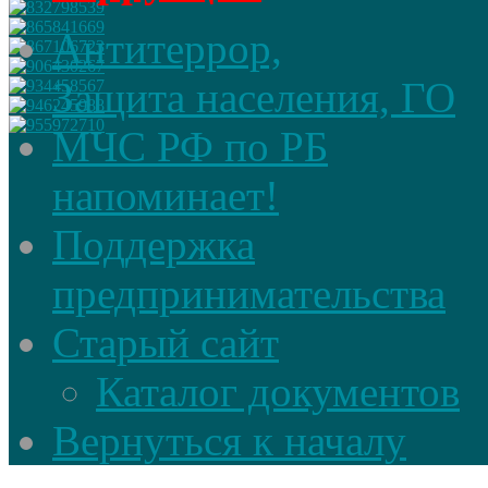
Антитеррор,
Защита населения, ГО
МЧС РФ по РБ
напоминает!
Поддержка
предпринимательства
Старый сайт
Каталог документов
Вернуться к началу