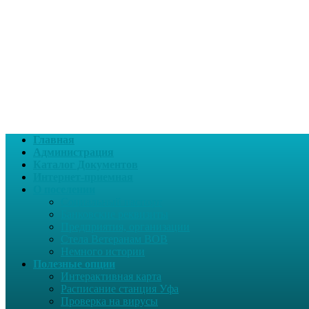
Главная
Администрация
Каталог Документов
Интернет-приемная
О поселении
Социальный паспорт
Банковские реквизиты
Предприятия, организации
Стела Ветеранам ВОВ
Немного истории
Полезные опции
Интерактивная карта
Расписание станция Уфа
Проверка на вирусы