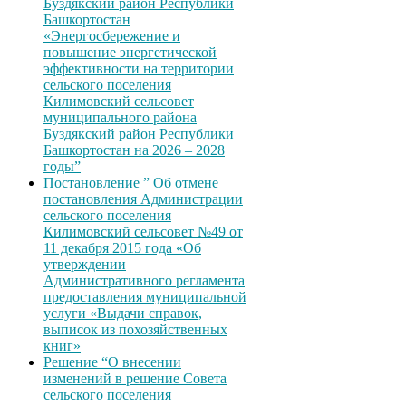
Буздякский район Республики
Башкортостан
«Энергосбережение и
повышение энергетической
эффективности на территории
сельского поселения
Килимовский сельсовет
муниципального района
Буздякский район Республики
Башкортостан на 2026 – 2028
годы”
Постановление ” Об отмене
постановления Администрации
сельского поселения
Килимовский сельсовет №49 от
11 декабря 2015 года «Об
утверждении
Административного регламента
предоставления муниципальной
услуги «Выдачи справок,
выписок из похозяйственных
книг»
Решение “О внесении
изменений в решение Совета
сельского поселения