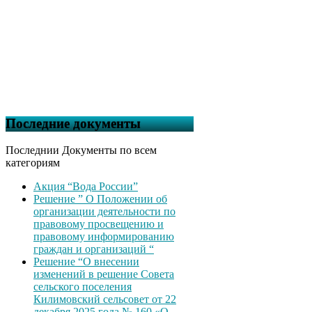
Последние документы
Последнии Документы по всем
категориям
Акция “Вода России”
Решение ” О Положении об
организации деятельности по
правовому просвещению и
правовому информированию
граждан и организаций “
Решение “О внесении
изменений в решение Совета
сельского поселения
Килимовский сельсовет от 22
декабря 2025 года № 160 «О