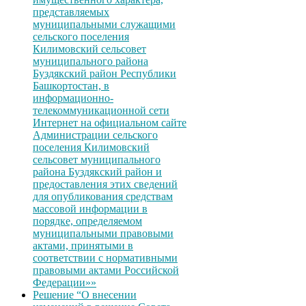
представляемых
муниципальными служащими
сельского поселения
Килимовский сельсовет
муниципального района
Буздякский район Республики
Башкортостан, в
информационно-
телекоммуникационной сети
Интернет на официальном сайте
Администрации сельского
поселения Килимовский
сельсовет муниципального
района Буздякский район и
предоставления этих сведений
для опубликования средствам
массовой информации в
порядке, определяемом
муниципальными правовыми
актами, принятыми в
соответствии с нормативными
правовыми актами Российской
Федерации»»
Решение “О внесении