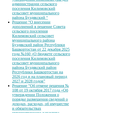
администрации сельского
поселения Килимовский
сельсовет муниципального
района Буздякский “
Решение “О внесении
дополнений в решение Совета
сельского поселения
Килимовский сельсовет
муниципального района
Буздякский район Республики
Башкортостан от 22 декабря 2025
года №160 «О бюджете сельского
поселения Килимовский
сельсовет муниципального
района Буздякский район
Республики Башкортостан на
2026 год и на плановый период
2027 и 2028 годов”
Решение “Об отмене решения №
108 от 19 октября 2017 года «Об
утверждении Положения о
порядке размещения сведений о
доходах, расходах, об имуществе
и обязательствах
имущественного характера,