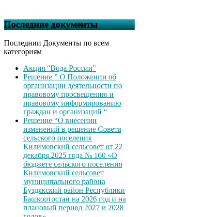
Последние документы
Последнии Документы по всем
категориям
Акция “Вода России”
Решение ” О Положении об
организации деятельности по
правовому просвещению и
правовому информированию
граждан и организаций “
Решение “О внесении
изменений в решение Совета
сельского поселения
Килимовский сельсовет от 22
декабря 2025 года № 160 «О
бюджете сельского поселения
Килимовский сельсовет
муниципального района
Буздякский район Республики
Башкортостан на 2026 год и на
плановый период 2027 и 2028
годов»