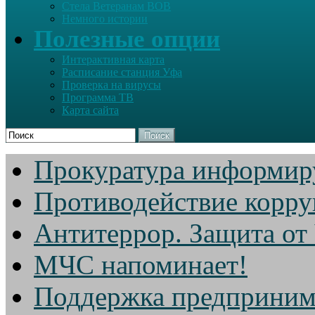
Стела Ветеранам ВОВ
Немного истории
Полезные опции
Интерактивная карта
Расписание станция Уфа
Проверка на вирусы
Программа ТВ
Карта сайта
Поиск
Прокуратура информир
Противодействие корр
Антитеррор. Защита от
МЧС напоминает!
Поддержка предприним