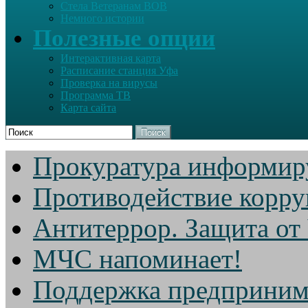
Стела Ветеранам ВОВ
Немного истории
Полезные опции
Интерактивная карта
Расписание станция Уфа
Проверка на вирусы
Программа ТВ
Карта сайта
Поиск
Прокуратура информир
Противодействие корр
Антитеррор. Защита от
МЧС напоминает!
Поддержка предприним