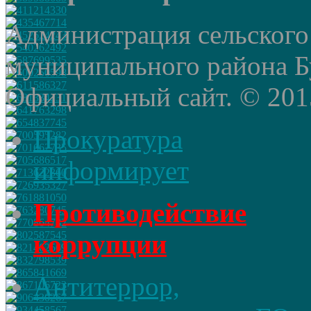
Администрация сельского
муниципального района Б
Официальный сайт. © 2015 
Прокуратура
информирует
Противодействие
коррупции
Антитеррор,