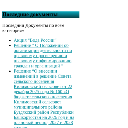
Последние документы
Последнии Документы по всем
категориям
Акция “Вода России”
Решение ” О Положении об
организации деятельности по
правовому просвещению и
правовому информированию
граждан и организаций “
Решение “О внесении
изменений в решение Совета
сельского поселения
Килимовский сельсовет от 22
декабря 2025 года № 160 «О
бюджете сельского поселения
Килимовский сельсовет
муниципального района
Буздякский район Республики
Башкортостан на 2026 год и на
плановый период 2027 и 2028
годов»