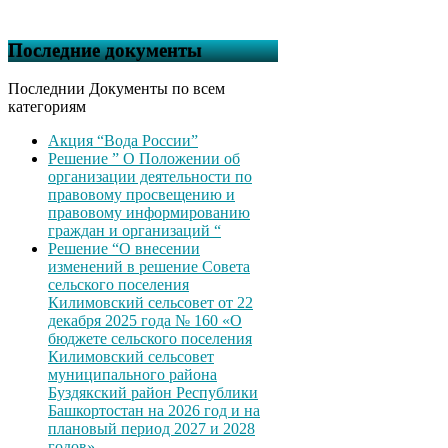
Последние документы
Последнии Документы по всем
категориям
Акция “Вода России”
Решение ” О Положении об
организации деятельности по
правовому просвещению и
правовому информированию
граждан и организаций “
Решение “О внесении
изменений в решение Совета
сельского поселения
Килимовский сельсовет от 22
декабря 2025 года № 160 «О
бюджете сельского поселения
Килимовский сельсовет
муниципального района
Буздякский район Республики
Башкортостан на 2026 год и на
плановый период 2027 и 2028
годов»