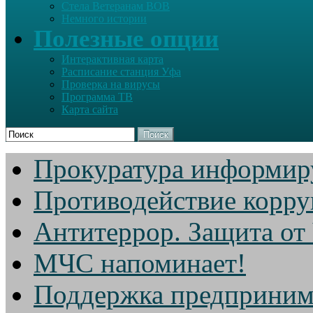
Стела Ветеранам ВОВ
Немного истории
Полезные опции
Интерактивная карта
Расписание станция Уфа
Проверка на вирусы
Программа ТВ
Карта сайта
Поиск
Прокуратура информир
Противодействие корр
Антитеррор. Защита от
МЧС напоминает!
Поддержка предприним