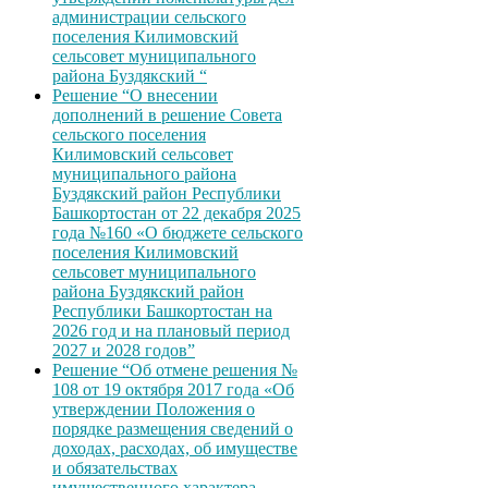
администрации сельского
поселения Килимовский
сельсовет муниципального
района Буздякский “
Решение “О внесении
дополнений в решение Совета
сельского поселения
Килимовский сельсовет
муниципального района
Буздякский район Республики
Башкортостан от 22 декабря 2025
года №160 «О бюджете сельского
поселения Килимовский
сельсовет муниципального
района Буздякский район
Республики Башкортостан на
2026 год и на плановый период
2027 и 2028 годов”
Решение “Об отмене решения №
108 от 19 октября 2017 года «Об
утверждении Положения о
порядке размещения сведений о
доходах, расходах, об имуществе
и обязательствах
имущественного характера,