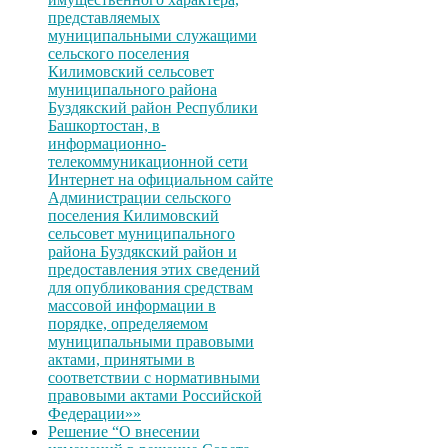
представляемых
муниципальными служащими
сельского поселения
Килимовский сельсовет
муниципального района
Буздякский район Республики
Башкортостан, в
информационно-
телекоммуникационной сети
Интернет на официальном сайте
Администрации сельского
поселения Килимовский
сельсовет муниципального
района Буздякский район и
предоставления этих сведений
для опубликования средствам
массовой информации в
порядке, определяемом
муниципальными правовыми
актами, принятыми в
соответствии с нормативными
правовыми актами Российской
Федерации»»
Решение “О внесении