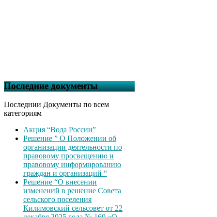
Последние документы
Последнии Документы по всем
категориям
Акция “Вода России”
Решение ” О Положении об
организации деятельности по
правовому просвещению и
правовому информированию
граждан и организаций “
Решение “О внесении
изменений в решение Совета
сельского поселения
Килимовский сельсовет от 22
декабря 2025 года № 160 «О