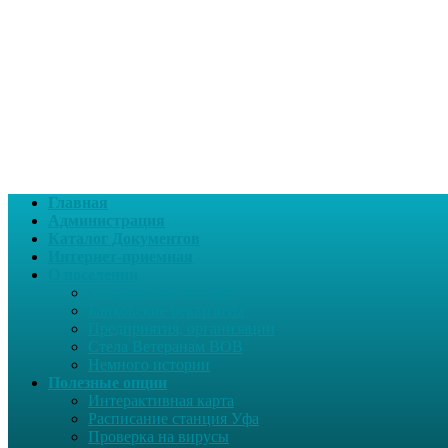
Главная
Администрация
Каталог Документов
Интернет-приемная
О поселении
Социальный паспорт
Банковские реквизиты
Предприятия, организации
Стела Ветеранам ВОВ
Немного истории
Полезные опции
Интерактивная карта
Расписание станция Уфа
Проверка на вирусы