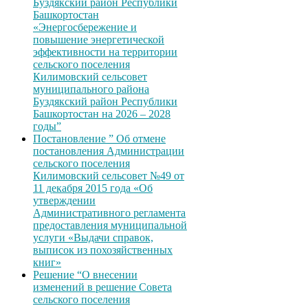
Буздякский район Республики
Башкортостан
«Энергосбережение и
повышение энергетической
эффективности на территории
сельского поселения
Килимовский сельсовет
муниципального района
Буздякский район Республики
Башкортостан на 2026 – 2028
годы”
Постановление ” Об отмене
постановления Администрации
сельского поселения
Килимовский сельсовет №49 от
11 декабря 2015 года «Об
утверждении
Административного регламента
предоставления муниципальной
услуги «Выдачи справок,
выписок из похозяйственных
книг»
Решение “О внесении
изменений в решение Совета
сельского поселения