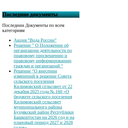
Последние документы
Последнии Документы по всем
категориям
Акция “Вода России”
Решение ” О Положении об
организации деятельности по
правовому просвещению и
правовому информированию
граждан и организаций “
Решение “О внесении
изменений в решение Совета
сельского поселения
Килимовский сельсовет от 22
декабря 2025 года № 160 «О
бюджете сельского поселения
Килимовский сельсовет
муниципального района
Буздякский район Республики
Башкортостан на 2026 год и на
плановый период 2027 и 2028
годов»