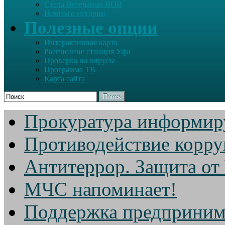
Стела Ветеранам ВОВ
Немного истории
Полезные опции
Интерактивная карта
Расписание станция Уфа
Проверка на вирусы
Программа ТВ
Карта сайта
Поиск
Прокуратура информир
Противодействие корр
Антитеррор. Защита от
МЧС напоминает!
Поддержка предприним