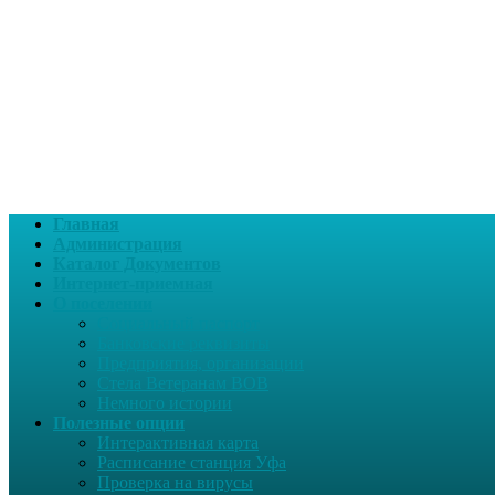
Главная
Администрация
Каталог Документов
Интернет-приемная
О поселении
Социальный паспорт
Банковские реквизиты
Предприятия, организации
Стела Ветеранам ВОВ
Немного истории
Полезные опции
Интерактивная карта
Расписание станция Уфа
Проверка на вирусы