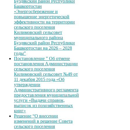
Буздякский район Республики
Башкортостан
«Энергосбережение и
повышение энергетической
эффективности на территории
сельского поселения
Килимовский сельсовет
муниципального района
Буздякский район Республики
Башкортостан на 2026 – 2028
годы”
Постановление ” Об отмене
постановления Администрации
сельского поселения
Килимовский сельсовет №49 от
11 декабря 2015 года «Об
утверждении
Административного регламента
предоставления муниципальной
услуги «Выдачи справок,
выписок из похозяйственных
книг»
Решение “О внесении
изменений в решение Совета
сельского поселения