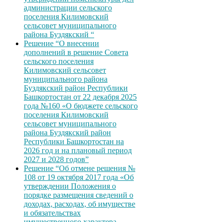
администрации сельского
поселения Килимовский
сельсовет муниципального
района Буздякский “
Решение “О внесении
дополнений в решение Совета
сельского поселения
Килимовский сельсовет
муниципального района
Буздякский район Республики
Башкортостан от 22 декабря 2025
года №160 «О бюджете сельского
поселения Килимовский
сельсовет муниципального
района Буздякский район
Республики Башкортостан на
2026 год и на плановый период
2027 и 2028 годов”
Решение “Об отмене решения №
108 от 19 октября 2017 года «Об
утверждении Положения о
порядке размещения сведений о
доходах, расходах, об имуществе
и обязательствах
имущественного характера,