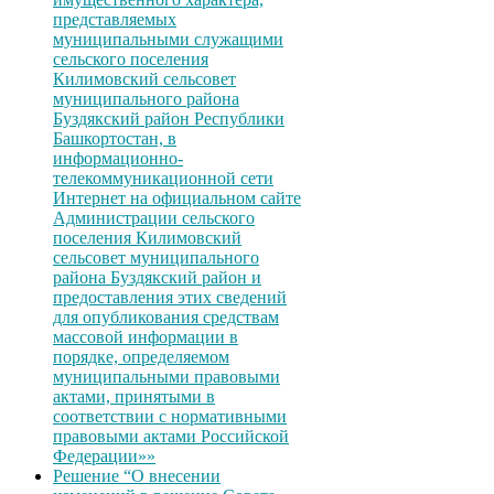
представляемых
муниципальными служащими
сельского поселения
Килимовский сельсовет
муниципального района
Буздякский район Республики
Башкортостан, в
информационно-
телекоммуникационной сети
Интернет на официальном сайте
Администрации сельского
поселения Килимовский
сельсовет муниципального
района Буздякский район и
предоставления этих сведений
для опубликования средствам
массовой информации в
порядке, определяемом
муниципальными правовыми
актами, принятыми в
соответствии с нормативными
правовыми актами Российской
Федерации»»
Решение “О внесении