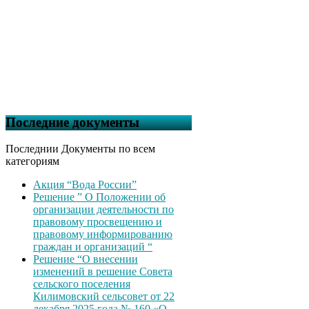
Последние документы
Последнии Документы по всем
категориям
Акция “Вода России”
Решение ” О Положении об
организации деятельности по
правовому просвещению и
правовому информированию
граждан и организаций “
Решение “О внесении
изменений в решение Совета
сельского поселения
Килимовский сельсовет от 22
декабря 2025 года № 160 «О