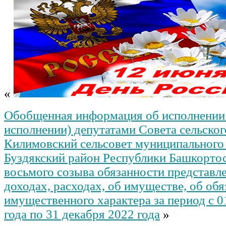
«
Обобщенная информация об исполнении
исполнении) депутатами Совета сельског
Килимовский сельсовет муниципального
Буздякский район Республики Башкортос
восьмого созыва обязанности представле
доходах, расходах, об имуществе, об обя
имущественного характера за период с 0
года по 31 декабря 2022 года
»