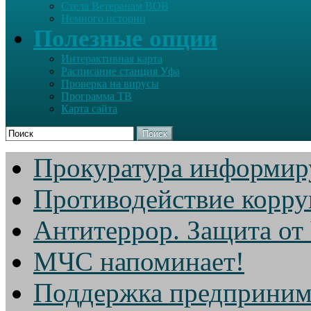
Стела Ветеранам ВОВ
Немного истории
Полезные опции
Интерактивная карта
Расписание станция Уфа
Проверка на вирусы
Программа ТВ
Карта сайта
Поиск
Прокуратура информир
Противодействие корр
Антитеррор. Защита от
МЧС напоминает!
Поддержка предприним