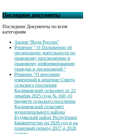
Последние документы
Последнии Документы по всем
категориям
Акция “Вода России”
Решение ” О Положении об
организации деятельности по
правовому просвещению и
правовому информированию
граждан и организаций “
Решение “О внесении
изменений в решение Совета
сельского поселения
Килимовский сельсовет от 22
декабря 2025 года № 160 «О
бюджете сельского поселения
Килимовский сельсовет
муниципального района
Буздякский район Республики
Башкортостан на 2026 год и на
плановый период 2027 и 2028
годов»