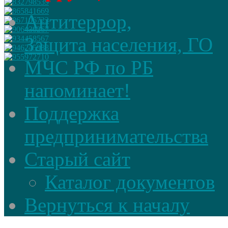
Антитеррор,
Защита населения, ГО
МЧС РФ по РБ
напоминает!
Поддержка
предпринимательства
Старый сайт
Каталог документов
Вернуться к началу