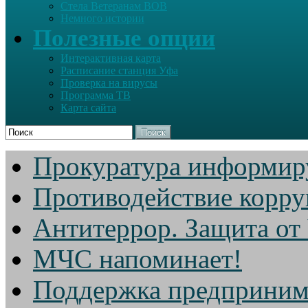
Стела Ветеранам ВОВ
Немного истории
Полезные опции
Интерактивная карта
Расписание станция Уфа
Проверка на вирусы
Программа ТВ
Карта сайта
Поиск
Прокуратура информир
Противодействие корр
Антитеррор. Защита от
МЧС напоминает!
Поддержка предприним