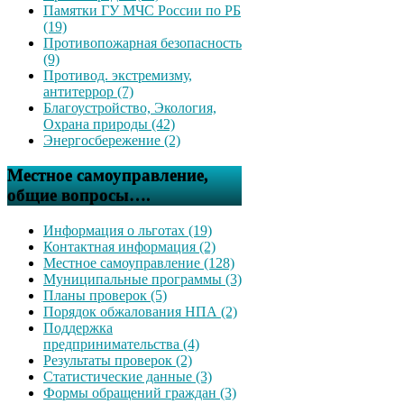
Памятки ГУ МЧС России по РБ
(19)
Противопожарная безопасность
(9)
Противод. экстремизму,
антитеррор (7)
Благоустройство, Экология,
Охрана природы (42)
Энергосбережение (2)
Местное самоуправление,
общие вопросы….
Информация о льготах (19)
Контактная информация (2)
Местное самоуправление (128)
Муниципальные программы (3)
Планы проверок (5)
Порядок обжалования НПА (2)
Поддержка
предпринимательства (4)
Результаты проверок (2)
Статистические данные (3)
Формы обращений граждан (3)