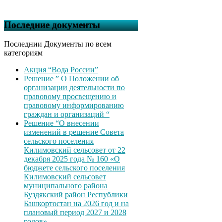
Последние документы
Последнии Документы по всем
категориям
Акция “Вода России”
Решение ” О Положении об
организации деятельности по
правовому просвещению и
правовому информированию
граждан и организаций “
Решение “О внесении
изменений в решение Совета
сельского поселения
Килимовский сельсовет от 22
декабря 2025 года № 160 «О
бюджете сельского поселения
Килимовский сельсовет
муниципального района
Буздякский район Республики
Башкортостан на 2026 год и на
плановый период 2027 и 2028
годов»