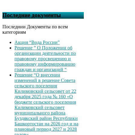
Последние документы
Последнии Документы по всем
категориям
Акция “Вода России”
Решение ” О Положении об
организации деятельности по
правовому просвещению и
правовому информированию
граждан и организаций “
Решение “О внесении
изменений в решение Совета
сельского поселения
Килимовский сельсовет от 22
декабря 2025 года № 160 «О
бюджете сельского поселения
Килимовский сельсовет
муниципального района
Буздякский район Республики
Башкортостан на 2026 год и на
плановый период 2027 и 2028
годов»