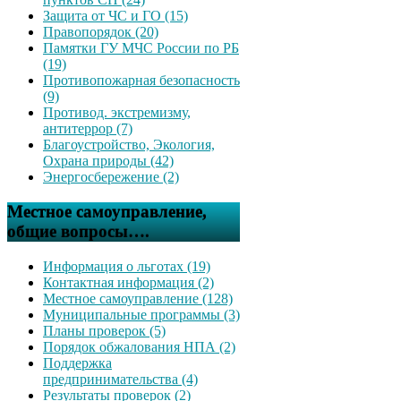
Защита от ЧС и ГО (15)
Правопорядок (20)
Памятки ГУ МЧС России по РБ
(19)
Противопожарная безопасность
(9)
Противод. экстремизму,
антитеррор (7)
Благоустройство, Экология,
Охрана природы (42)
Энергосбережение (2)
Местное самоуправление,
общие вопросы….
Информация о льготах (19)
Контактная информация (2)
Местное самоуправление (128)
Муниципальные программы (3)
Планы проверок (5)
Порядок обжалования НПА (2)
Поддержка
предпринимательства (4)
Результаты проверок (2)