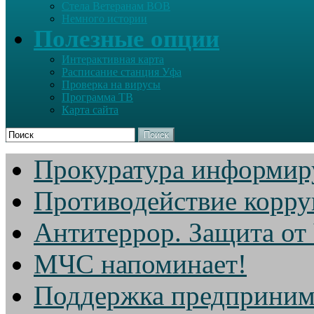
Стела Ветеранам ВОВ
Немного истории
Полезные опции
Интерактивная карта
Расписание станция Уфа
Проверка на вирусы
Программа ТВ
Карта сайта
Поиск
Прокуратура информир
Противодействие корр
Антитеррор. Защита от
МЧС напоминает!
Поддержка предприним