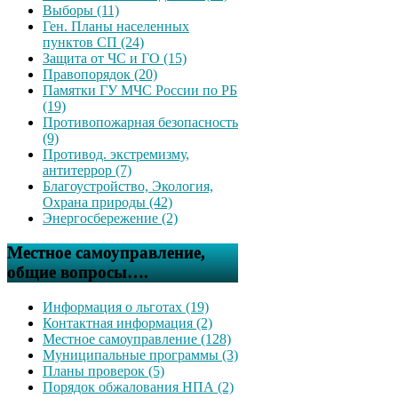
Выборы (11)
Ген. Планы населенных
пунктов СП (24)
Защита от ЧС и ГО (15)
Правопорядок (20)
Памятки ГУ МЧС России по РБ
(19)
Противопожарная безопасность
(9)
Противод. экстремизму,
антитеррор (7)
Благоустройство, Экология,
Охрана природы (42)
Энергосбережение (2)
Местное самоуправление,
общие вопросы….
Информация о льготах (19)
Контактная информация (2)
Местное самоуправление (128)
Муниципальные программы (3)
Планы проверок (5)
Порядок обжалования НПА (2)