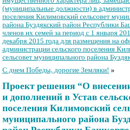
имущественного характера лиц, замещ
(муниципальные должности) в администр
поселения Килимовский сельсовет муни
района Буздякский район Республики Ба
членов их семей за период с 1 января 201
декабря 2015 года для размещения на о
администрации сельского поселения Ки
сельсовет муниципального района Буздя
С днем Победы, дорогие Земляки!
»
Проект решения “О внесени
и дополнений в Устав сельск
поселения Килимовский сел
муниципального района Буз
район Республики Башкорто