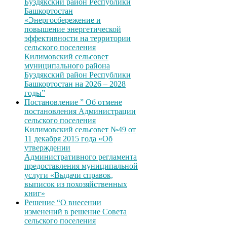
Буздякский район Республики
Башкортостан
«Энергосбережение и
повышение энергетической
эффективности на территории
сельского поселения
Килимовский сельсовет
муниципального района
Буздякский район Республики
Башкортостан на 2026 – 2028
годы”
Постановление ” Об отмене
постановления Администрации
сельского поселения
Килимовский сельсовет №49 от
11 декабря 2015 года «Об
утверждении
Административного регламента
предоставления муниципальной
услуги «Выдачи справок,
выписок из похозяйственных
книг»
Решение “О внесении
изменений в решение Совета
сельского поселения