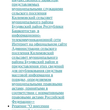
представляемых
муниципальными служащими
сельского поселения
Килимовский сельсовет
муниципального района
Буздякский район Республики
Башкортостан, в
информационно-
телекоммуникационной сети
Интернет на официальном сайте
Администрации сельского
поселения Килимовский
сельсовет муниципального
района Буздякский район и
предоставления этих сведений
для опубликования средствам
массовой информации в
порядке, определяемом
муниципальными правовыми
актами, принятыми в
соответствии с нормативными
правовыми актами Российской
Федерации»»
Решение “О внесении