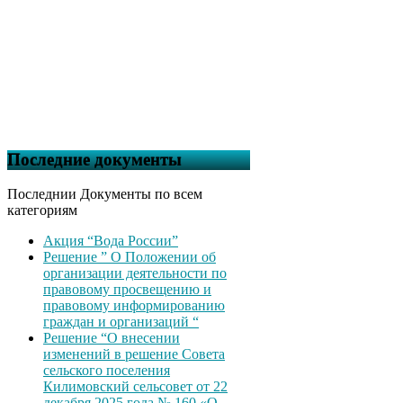
Последние документы
Последнии Документы по всем
категориям
Акция “Вода России”
Решение ” О Положении об
организации деятельности по
правовому просвещению и
правовому информированию
граждан и организаций “
Решение “О внесении
изменений в решение Совета
сельского поселения
Килимовский сельсовет от 22
декабря 2025 года № 160 «О