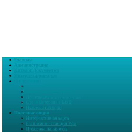
Главная
Администрация
Каталог Документов
Интернет-приемная
О поселении
Социальный паспорт
Банковские реквизиты
Предприятия, организации
Стела Ветеранам ВОВ
Немного истории
Полезные опции
Интерактивная карта
Расписание станция Уфа
Проверка на вирусы