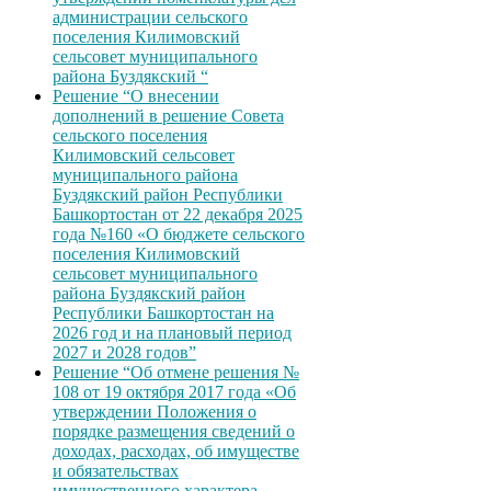
администрации сельского
поселения Килимовский
сельсовет муниципального
района Буздякский “
Решение “О внесении
дополнений в решение Совета
сельского поселения
Килимовский сельсовет
муниципального района
Буздякский район Республики
Башкортостан от 22 декабря 2025
года №160 «О бюджете сельского
поселения Килимовский
сельсовет муниципального
района Буздякский район
Республики Башкортостан на
2026 год и на плановый период
2027 и 2028 годов”
Решение “Об отмене решения №
108 от 19 октября 2017 года «Об
утверждении Положения о
порядке размещения сведений о
доходах, расходах, об имуществе
и обязательствах
имущественного характера,