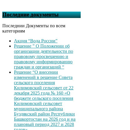
Последние документы
Последнии Документы по всем
категориям
Акция “Вода России”
Решение ” О Положении об
организации деятельности по
правовому просвещению и
правовому информированию
граждан и организаций “
Решение “О внесении
изменений в решение Совета
сельского поселения
Килимовский сельсовет от 22
декабря 2025 года № 160 «О
бюджете сельского поселения
Килимовский сельсовет
муниципального района
Буздякский район Республики
Башкортостан на 2026 год и на
плановый период 2027 и 2028
годов»