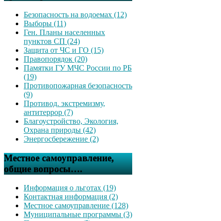
Безопасность на водоемах (12)
Выборы (11)
Ген. Планы населенных
пунктов СП (24)
Защита от ЧС и ГО (15)
Правопорядок (20)
Памятки ГУ МЧС России по РБ
(19)
Противопожарная безопасность
(9)
Противод. экстремизму,
антитеррор (7)
Благоустройство, Экология,
Охрана природы (42)
Энергосбережение (2)
Местное самоуправление,
общие вопросы….
Информация о льготах (19)
Контактная информация (2)
Местное самоуправление (128)
Муниципальные программы (3)