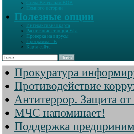
Стела Ветеранам ВОВ
Немного истории
Полезные опции
Интерактивная карта
Расписание станция Уфа
Проверка на вирусы
Программа ТВ
Карта сайта
Поиск
Прокуратура информир
Противодействие корр
Антитеррор. Защита от
МЧС напоминает!
Поддержка предприним