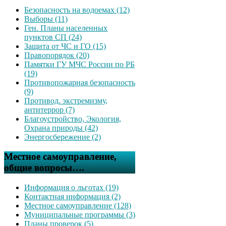
Безопасность на водоемах (12)
Выборы (11)
Ген. Планы населенных
пунктов СП (24)
Защита от ЧС и ГО (15)
Правопорядок (20)
Памятки ГУ МЧС России по РБ
(19)
Противопожарная безопасность
(9)
Противод. экстремизму,
антитеррор (7)
Благоустройство, Экология,
Охрана природы (42)
Энергосбережение (2)
Местное самоуправление,
общие вопросы….
Информация о льготах (19)
Контактная информация (2)
Местное самоуправление (128)
Муниципальные программы (3)
Планы проверок (5)