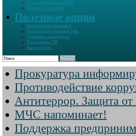
Стела Ветеранам ВОВ
Немного истории
Полезные опции
Интерактивная карта
Расписание станция Уфа
Проверка на вирусы
Программа ТВ
Карта сайта
Поиск
Прокуратура информир
Противодействие корр
Антитеррор. Защита от
МЧС напоминает!
Поддержка предприним