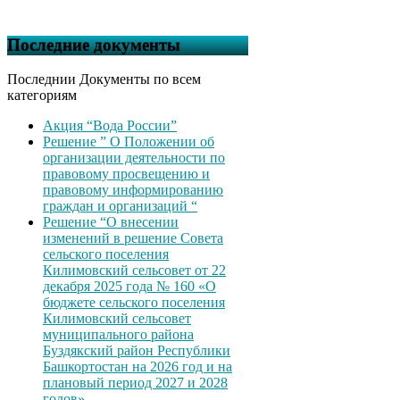
Последние документы
Последнии Документы по всем
категориям
Акция “Вода России”
Решение ” О Положении об
организации деятельности по
правовому просвещению и
правовому информированию
граждан и организаций “
Решение “О внесении
изменений в решение Совета
сельского поселения
Килимовский сельсовет от 22
декабря 2025 года № 160 «О
бюджете сельского поселения
Килимовский сельсовет
муниципального района
Буздякский район Республики
Башкортостан на 2026 год и на
плановый период 2027 и 2028
годов»