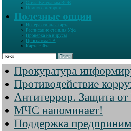
Стела Ветеранам ВОВ
Немного истории
Полезные опции
Интерактивная карта
Расписание станция Уфа
Проверка на вирусы
Программа ТВ
Карта сайта
Поиск
Прокуратура информир
Противодействие корр
Антитеррор. Защита от
МЧС напоминает!
Поддержка предприним