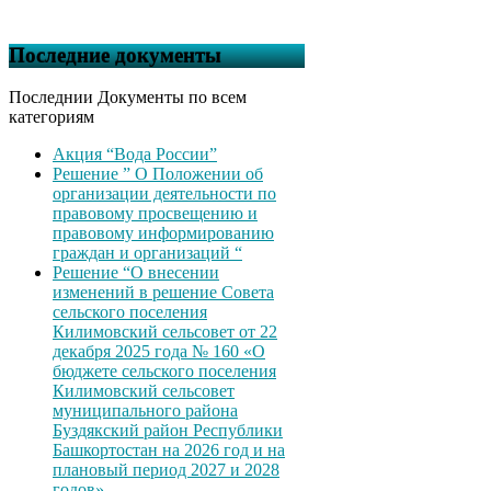
Последние документы
Последнии Документы по всем
категориям
Акция “Вода России”
Решение ” О Положении об
организации деятельности по
правовому просвещению и
правовому информированию
граждан и организаций “
Решение “О внесении
изменений в решение Совета
сельского поселения
Килимовский сельсовет от 22
декабря 2025 года № 160 «О
бюджете сельского поселения
Килимовский сельсовет
муниципального района
Буздякский район Республики
Башкортостан на 2026 год и на
плановый период 2027 и 2028
годов»