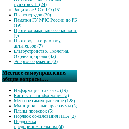
пунктов СП (24)
Защита от ЧС и ГО (15)
Правопорядок (20)
Памятки ГУ МЧС России по РБ
(19)
Противопожарная безопасность
(9)
Противод. экстремизму,
антитеррор (7)
Благоустройство, Экология,
Охрана природы (42)
Энергосбережение (2)
Местное самоуправление,
общие вопросы….
Информация о льготах (19)
Контактная информация (2)
Местное самоуправление (128)
Муниципальные программы (3)
Планы проверок (5)
Порядок обжалования НПА (2)
Поддержка
предпринимательства (4)