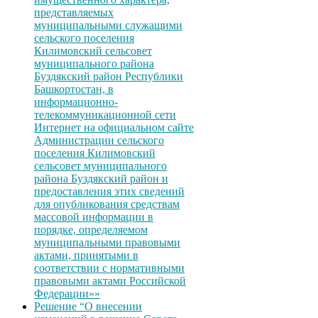
представляемых
муниципальными служащими
сельского поселения
Килимовский сельсовет
муниципального района
Буздякский район Республики
Башкортостан, в
информационно-
телекоммуникационной сети
Интернет на официальном сайте
Администрации сельского
поселения Килимовский
сельсовет муниципального
района Буздякский район и
предоставления этих сведений
для опубликования средствам
массовой информации в
порядке, определяемом
муниципальными правовыми
актами, принятыми в
соответствии с нормативными
правовыми актами Российской
Федерации»»
Решение “О внесении