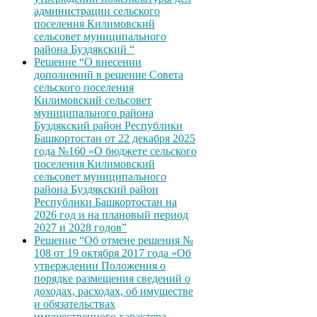
администрации сельского
поселения Килимовский
сельсовет муниципального
района Буздякский “
Решение “О внесении
дополнений в решение Совета
сельского поселения
Килимовский сельсовет
муниципального района
Буздякский район Республики
Башкортостан от 22 декабря 2025
года №160 «О бюджете сельского
поселения Килимовский
сельсовет муниципального
района Буздякский район
Республики Башкортостан на
2026 год и на плановый период
2027 и 2028 годов”
Решение “Об отмене решения №
108 от 19 октября 2017 года «Об
утверждении Положения о
порядке размещения сведений о
доходах, расходах, об имуществе
и обязательствах
имущественного характера,