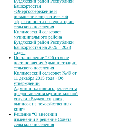
Буздякский район Республики
Башкортостан
«Энергосбережение и
повышение энергетической
эффективности на территории
сельского поселения
Килимовский сельсовет
муниципального района
Буздякский район Республики
Башкортостан на 2026 – 2028
годы”
Постановление ” Об отмене
постановления Администрации
сельского поселения
Килимовский сельсовет №49 от
11 декабря 2015 года «Об
утверждении
Административного регламента
предоставления муниципальной
услуги «Выдачи справок,
выписок из похозяйственных
книг»
Решение “О внесении
изменений в решение Совета
сельского поселения