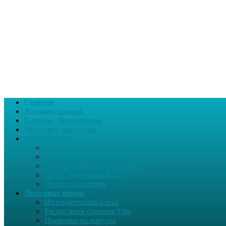
Главная
Администрация
Каталог Документов
Интернет-приемная
О поселении
Социальный паспорт
Банковские реквизиты
Предприятия, организации
Стела Ветеранам ВОВ
Немного истории
Полезные опции
Интерактивная карта
Расписание станция Уфа
Проверка на вирусы