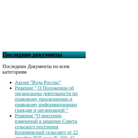
Последние документы
Последнии Документы по всем
категориям
Акция “Вода России”
Решение ” О Положении об
организации деятельности по
правовому просвещению и
правовому информированию
граждан и организаций “
Решение “О внесении
изменений в решение Совета
сельского поселения
Килимовский сельсовет от 22
декабря 2025 года № 160 «О