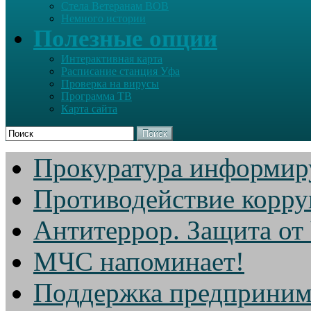
Стела Ветеранам ВОВ
Немного истории
Полезные опции
Интерактивная карта
Расписание станция Уфа
Проверка на вирусы
Программа ТВ
Карта сайта
Поиск
Прокуратура информир
Противодействие корр
Антитеррор. Защита от
МЧС напоминает!
Поддержка предприним