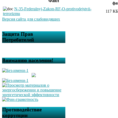
Файл
фа
N-35-Federalnyj-Zakon-RF-O-protivodejstvii-
117 КБ
terrorizmu
Версия сайта для слабовидящих
Защита Прав
Потребителей
Вниманию населения!
Противодействие
коррупции