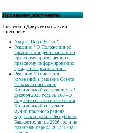
Последние документы
Последнии Документы по всем
категориям
Акция “Вода России”
Решение ” О Положении об
организации деятельности по
правовому просвещению и
правовому информированию
граждан и организаций “
Решение “О внесении
изменений в решение Совета
сельского поселения
Килимовский сельсовет от 22
декабря 2025 года № 160 «О
бюджете сельского поселения
Килимовский сельсовет
муниципального района
Буздякский район Республики
Башкортостан на 2026 год и на
плановый период 2027 и 2028
годов»