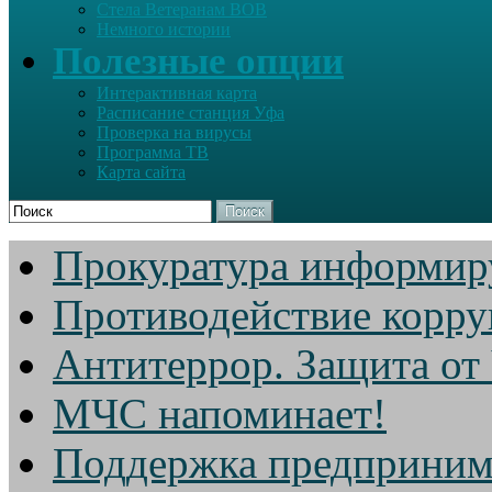
Стела Ветеранам ВОВ
Немного истории
Полезные опции
Интерактивная карта
Расписание станция Уфа
Проверка на вирусы
Программа ТВ
Карта сайта
Поиск
Прокуратура информир
Противодействие корр
Антитеррор. Защита от
МЧС напоминает!
Поддержка предприним