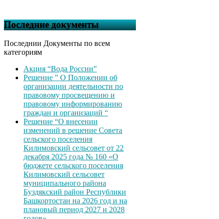
Последние документы
Последнии Документы по всем
категориям
Акция “Вода России”
Решение ” О Положении об
организации деятельности по
правовому просвещению и
правовому информированию
граждан и организаций “
Решение “О внесении
изменений в решение Совета
сельского поселения
Килимовский сельсовет от 22
декабря 2025 года № 160 «О
бюджете сельского поселения
Килимовский сельсовет
муниципального района
Буздякский район Республики
Башкортостан на 2026 год и на
плановый период 2027 и 2028
годов»