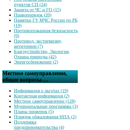
пунктов СП (24)
Защита от ЧС и ГО (15)
Правопорядок (20)
Памятки ГУ МЧС России по РБ
(19)
Противопожарная безопасность
(9)
Противод. экстремизму,
антитеррор (7)
Благоустройство, Экология,
Охрана природы (42)
Энергосбережение (2)
Местное самоуправление,
общие вопросы….
Информация о льготах (19)
Контактная информация (2)
Местное самоуправление (128)
Муниципальные программы (3)
Планы проверок (5)
Порядок обжалования НПА (2)
Поддержка
предпринимательства (4)