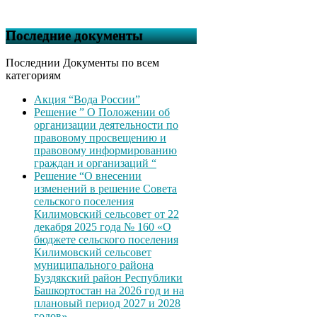
Последние документы
Последнии Документы по всем
категориям
Акция “Вода России”
Решение ” О Положении об
организации деятельности по
правовому просвещению и
правовому информированию
граждан и организаций “
Решение “О внесении
изменений в решение Совета
сельского поселения
Килимовский сельсовет от 22
декабря 2025 года № 160 «О
бюджете сельского поселения
Килимовский сельсовет
муниципального района
Буздякский район Республики
Башкортостан на 2026 год и на
плановый период 2027 и 2028
годов»