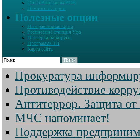
Стела Ветеранам ВОВ
Немного истории
Полезные опции
Интерактивная карта
Расписание станция Уфа
Проверка на вирусы
Программа ТВ
Карта сайта
Поиск
Прокуратура информир
Противодействие корр
Антитеррор. Защита от
МЧС напоминает!
Поддержка предприним