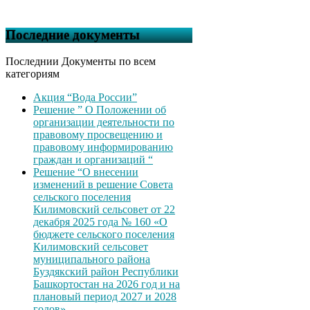
Последние документы
Последнии Документы по всем
категориям
Акция “Вода России”
Решение ” О Положении об
организации деятельности по
правовому просвещению и
правовому информированию
граждан и организаций “
Решение “О внесении
изменений в решение Совета
сельского поселения
Килимовский сельсовет от 22
декабря 2025 года № 160 «О
бюджете сельского поселения
Килимовский сельсовет
муниципального района
Буздякский район Республики
Башкортостан на 2026 год и на
плановый период 2027 и 2028
годов»