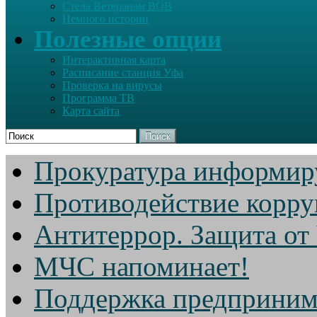
Стела Ветеранам ВОВ
Немного истории
Полезные опции
Интерактивная карта
Расписание станция Уфа
Проверка на вирусы
Программа ТВ
Карта сайта
Поиск
Прокуратура информир
Противодействие корр
Антитеррор. Защита от
МЧС напоминает!
Поддержка предприним