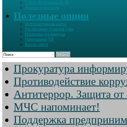
Стела Ветеранам ВОВ
Немного истории
Полезные опции
Интерактивная карта
Расписание станция Уфа
Проверка на вирусы
Программа ТВ
Карта сайта
Поиск
Прокуратура информир
Противодействие корр
Антитеррор. Защита от
МЧС напоминает!
Поддержка предприним