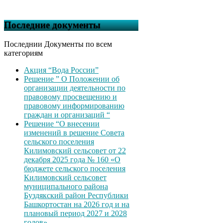
Последние документы
Последнии Документы по всем
категориям
Акция “Вода России”
Решение ” О Положении об
организации деятельности по
правовому просвещению и
правовому информированию
граждан и организаций “
Решение “О внесении
изменений в решение Совета
сельского поселения
Килимовский сельсовет от 22
декабря 2025 года № 160 «О
бюджете сельского поселения
Килимовский сельсовет
муниципального района
Буздякский район Республики
Башкортостан на 2026 год и на
плановый период 2027 и 2028
годов»