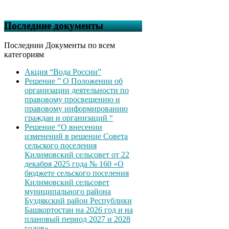
Последние документы
Последнии Документы по всем
категориям
Акция “Вода России”
Решение ” О Положении об
организации деятельности по
правовому просвещению и
правовому информированию
граждан и организаций “
Решение “О внесении
изменений в решение Совета
сельского поселения
Килимовский сельсовет от 22
декабря 2025 года № 160 «О
бюджете сельского поселения
Килимовский сельсовет
муниципального района
Буздякский район Республики
Башкортостан на 2026 год и на
плановый период 2027 и 2028
годов»