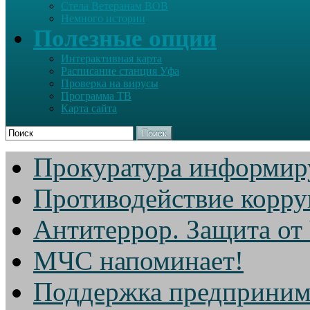
Стела Ветеранам ВОВ
Немного истории
Полезные опции
Интерактивная карта
Расписание станция Уфа
Проверка на вирусы
Программа ТВ
Карта сайта
Поиск
Прокуратура информир
Противодействие корр
Антитеррор. Защита от
МЧС напоминает!
Поддержка предприним