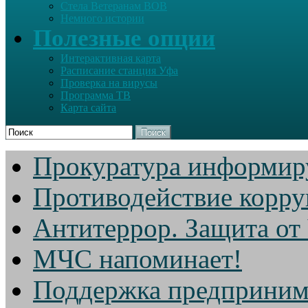
Стела Ветеранам ВОВ
Немного истории
Полезные опции
Интерактивная карта
Расписание станция Уфа
Проверка на вирусы
Программа ТВ
Карта сайта
Поиск
Прокуратура информир
Противодействие корр
Антитеррор. Защита от
МЧС напоминает!
Поддержка предприним