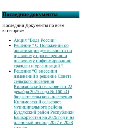
Последние документы
Последнии Документы по всем
категориям
Акция “Вода России”
Решение ” О Положении об
организации деятельности по
правовому просвещению и
правовому информированию
граждан и организаций “
Решение “О внесении
изменений в решение Совета
сельского поселения
Килимовский сельсовет от 22
декабря 2025 года № 160 «О
бюджете сельского поселения
Килимовский сельсовет
муниципального района
Буздякский район Республики
Башкортостан на 2026 год и на
плановый период 2027 и 2028
годов»